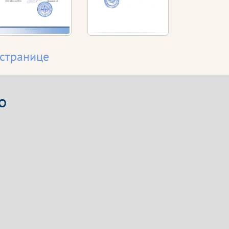
 странице
о