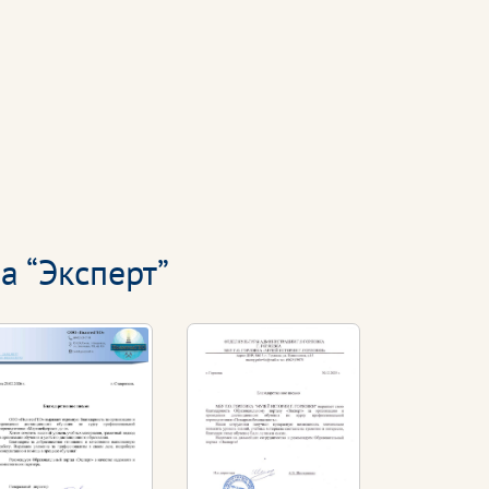
а “Эксперт”