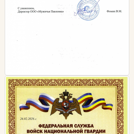
Работодателем — во внутренних локальных
актах предприятий и организаций
По собственной инициативе или в соответствии с
профессиональными стандартами, внутренними
регламентами организации сотрудники могут
повышать квалификацию чаще. Например, в
соответствии с Приказом от 27 ноября 2014 года
№ 942н по специальности «буровой супервайзер»
необходимо проходить обучение не реже 1 раза в
3 года.
Обратите внимание, что получение должного
уровня квалификации в нефтегазовой сфере
обеспечивает не только постоянная практика, но и
разносторонняя теоретическая подготовка.
Штраф за несоблюдение требований