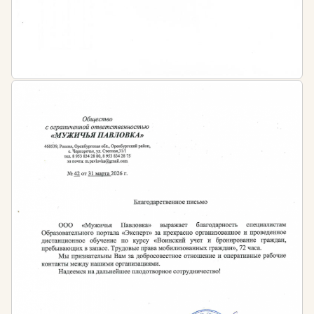
нефтяных и газовых промыслов
Техники и технологии добычи и подготовки
нефти и газа
Периодичность обучения:
После окончания курса обучающийся получает
диплом о профессиональной переподготовке
установленного государством образца с
бессрочным сроком действия.
Затем, рекомендовано регулярно осваивать
программы повышения квалификации,
периодичность которых устанавливается:
Профессиональными стандартами в сфере
нефтегазового дела
Иными нормативно-правовыми актами в
сфере нефтегазового дела