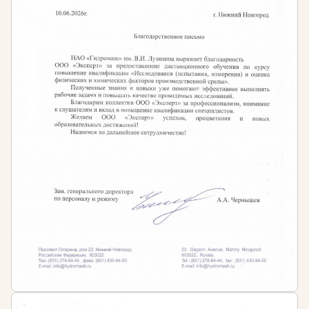
дополнительное профессиональное
образование в сфере нефтегазового дела
Кому необходимо проходить обучение?
Обучение необходимо сотрудникам сферы
нефтегазовой промышленности:
Руководителям предприятий нефтегазовой
промышленности
Начальникам цехов, служб, производственных
отделов
Техникам, инженерам, специалистам и мастерам
по добыче нефти и газа
Специалистам по ремонту и сооружению
газонефтепроводов и газонефтехранилищ
Специалистам по эксплуатации сетей
газораспределения и газопотребления
Специалистам любого профиля, желающим
получить новую профессию