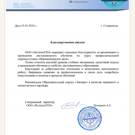
специальностей по образованию OK 009-2016,
2.21.02.03 «Сооружение и эксплуатация
газонефтепроводов и газонефтехранилищ».
Приказ Министерства труда и социальной
защиты РФ от 3 сентября 2018 г. № 574н «Об
утверждении профессионального стандарта
«Специалист по добыче нефти, газа и газового
конденсата».
Приказ от 27 ноября 2014 года № 942н «Об
утверждении профессионального стандарта
«Буровой супервайзер в нефтегазовой отрасли»