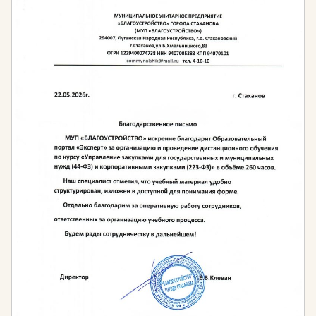
Образовательный портал «Эксперт» готов помочь
организовать обучение по курсам
профессиональной переподготовки и повышения
квалификации по нефтегазовому делу. Учебные
программы разработаны с учетом требований к
специалистам в соответствии с
профессиональными стандартами и
квалификационными требованиями.
Какие знания получит слушатель, пройдя обучение?
Вы получите необходимые теоретические знания
об основах:
Нефтегазового дела
Эксплуатации газонефтепроводов и
газонефтехранилищ
Эксплуатации и ремонту машин и оборудования