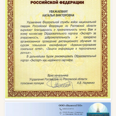
законодательства:
Мера ответственности за несоблюдение правил к
квалификационным требованиям сотрудников
устанавливается ч. 1 ст. 5.27 КоАП РФ от 30.12.2001
№ 195-ФЗ и ведёт к наложению штрафов:
для должностных лиц — от 1 до 5 тысяч рублей
для лиц, осуществляющих
предпринимательскую деятельность без
образования юридического лица — от 1 до 5
тысяч рублей
для юридических лиц — от 30 до 50 тысяч
рублей.
Нормативная база:
Федеральный закон от 29.12.2012 № 273-ФЗ
«Об образовании в Российской Федерации».
Общероссийский классификатор