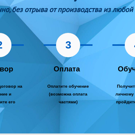
но, без отрыва от производства из любой 
2
3
овор
Оплата
Обу
договор на
Оплатите обучение
Получит
ние и
(возможна оплата
личному 
ите его
частями)
пройдит