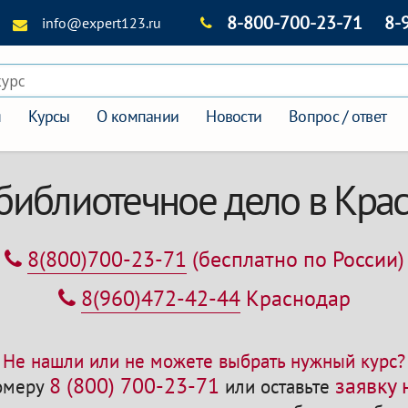
8-800-700-23-71
8-
info@expert123.ru
курс
я
Курсы
О компании
Новости
Вопрос / ответ
библиотечное дело в Кра
8(800)700-23-71
(бесплатно по России)
8(960)472-42-44
Краснодар
Не нашли или не можете выбрать нужный курс?
8 (800) 700-23-71
заявку
номеру
или оставьте