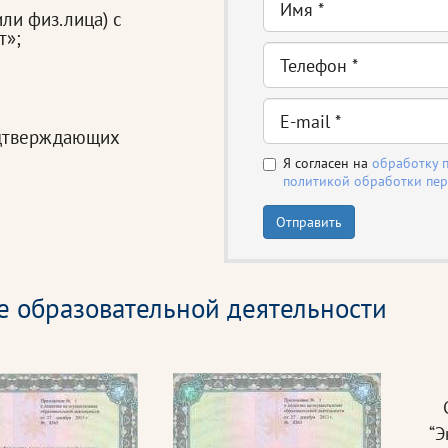
или физ.лица) с
т»;
одтверждающих
Я согласен на
обработку 
политикой обработки пе
Отправить
е образовательной деятельности
С
“