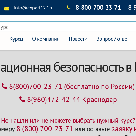
8-800-700-23-71
8-
info@expert123.ru
курс
я
Курсы
О компании
Новости
Вопрос / ответ
ационная безопасность в
8(800)700-23-71
(бесплатно по России)
8(960)472-42-44
Краснодар
Не нашли или не можете выбрать нужный курс?
8 (800) 700-23-71
заявку
номеру
или оставьте