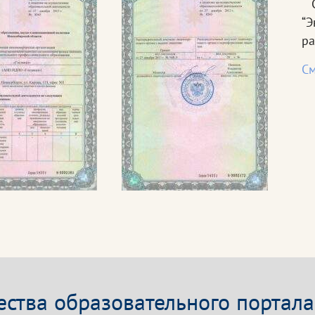
С
“
ра
См
ства образовательного портала 