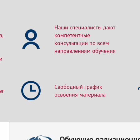
Наши специалисты дают
а,
компетентные
консультации по всем
направлениям обучения
и
Свободный график
ег
освоения материала
Обучение радиационн