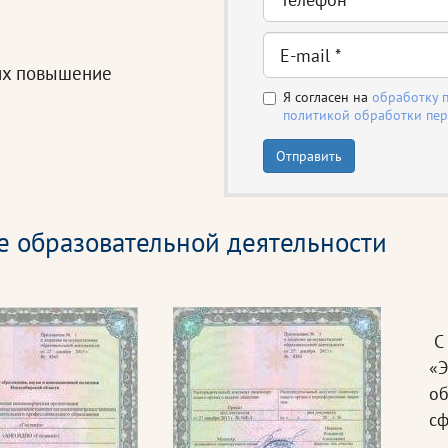
их повышение
Я согласен на
обработку 
политикой обработки пе
Отправить
е образовательной деятельности
С 
«Э
об
сф