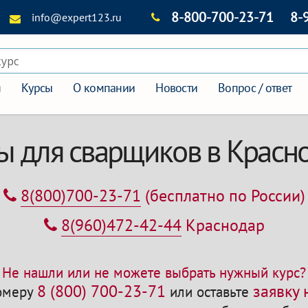
8-800-700-23-71
8-
info@expert123.ru
курс
я
Курсы
О компании
Новости
Вопрос / ответ
ы для сварщиков в Красн
8(800)700-23-71
(бесплатно по России)
8(960)472-42-44
Краснодар
Не нашли или не можете выбрать нужный курс?
8 (800) 700-23-71
заявку
номеру
или оставьте