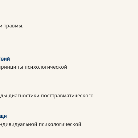
й травмы.
твий
 принципы психологической
оды диагностики посттравматического
ощи
индивидуальной психологической