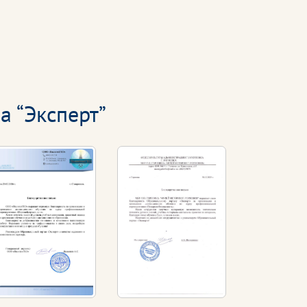
а “Эксперт”