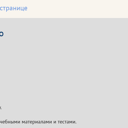
 странице
о
.
 учебными материалами и тестами.