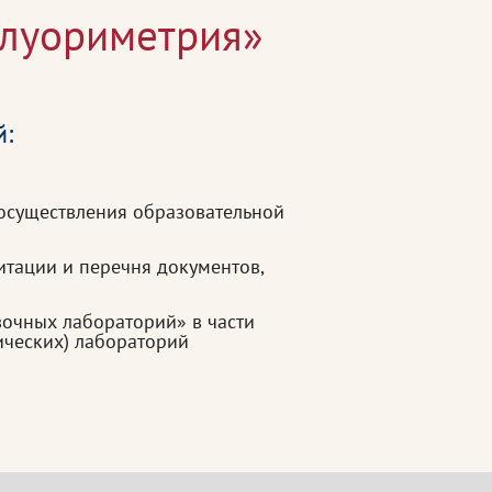
флуориметрия»
й:
осуществления образовательной
тации и перечня документов,
очных лабораторий» в части
ческих) лабораторий