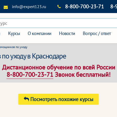
8-800-700-23-71
8-
info@expert123.ru
курс
я
Курсы
О компании
Новости
Вопрос / ответ
омощников по уходу
по уходу в Краснодаре
Дистанционное обучение по всей России
8-800-700-23-71
Звонок бесплатный!
Посмотреть похожие курсы