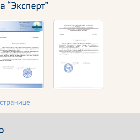
а “Эксперт”
 странице
о