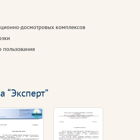
екционно-досмотровых комплексов
озки
о пользования
а “Эксперт”