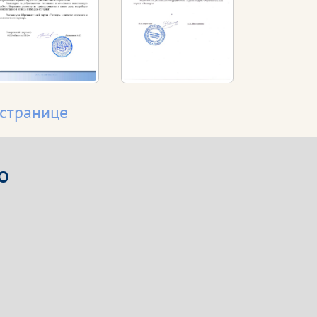
 странице
о